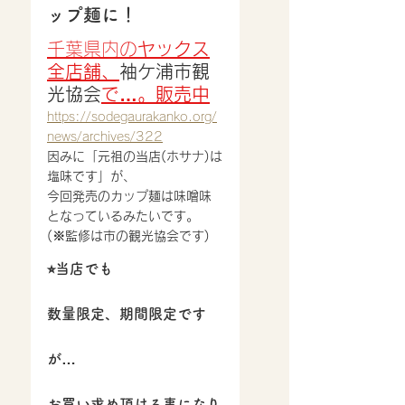
ップ麺に！
千葉県内の
ヤックス
全店舗、
袖ケ浦市観
光協会
で…。販売中
https://sodegaurakanko.org/
news/archives/322
因みに「元祖の当店(ホサナ)は
塩味です」が、
今回発売のカップ麺は味噌味
となっているみたいです。
(※監修は市の観光協会です)
⭐︎当店でも
数量限定、期間限定です
が…
お買い求め頂ける事になり