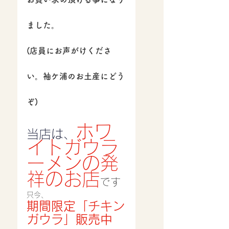
ました。
(店員にお声がけくださ
い。袖ケ浦のお土産にどう
ぞ)
ホワ
当店は、
イトガウラ
ーメンの発
祥のお店
です
只今、
期間限定「チキン
ガウラ」販売中