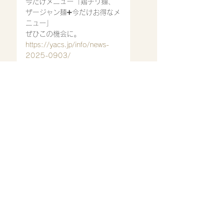
今だけメニュー「鶏チリ麺、
ザージャン麺➕今だけお得なメ
ニュー」
ぜひこの機会に。
https://yacs.jp/info/news-
2025-0903/
https://sodegaurakanko.org/
news/archives/322
2025/4/1〜
暗証番号の入力がない場合
ic クレジットカードはご利用
いただけません。
ご来店心よりお待ち致してお
ります。
営業時間
11:30〜14:30
17：00〜22：00(ラストオ
ーダー21:00)※スープ等材料