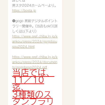
詳しくは
房スタ2024ホームペーより。
https://bosta.jp
🔵gogo 房総デジタルポイント
ラリー開催中。(当店もok!)(詳
しくは以下より)
https://www.pref.chiba.lg.jp/k
ankou/press/2024/gogobou
sou2024.html
https://www.pref.chiba.lg.jp/k
ankou/press/2024/documen
ts/gogoboso2024.pdf
当店では、
11／10
迄、
3種類のス
タンプラリ