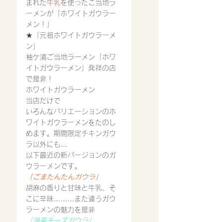
まれた
牛乳
を使ったご当地ラ
ーメンが「ホワイトガウラー
メン！」
★「元祖ホワイトガウラーメ
ン」
袖ケ浦ご当地ラーメン「ホワ
イトガウラーメン」発祥の店
で是非！
ホワイトガウラーメン
当店だけで
いろんなバリエーションのホ
ワイトガウラーメンをたのし
めます。期間限定チキンガウ
ラ以外にも…
以下最近の新バージョンのガ
ウラーメンです。
「ごまたんたんガウラ」
胡麻の香りと甘味と牛乳、そ
こに辛味………また違うガウ
ラーメンの魅力を是非
「海苔チーズガウラ」