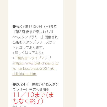
🔵令和
7
年
1
月
26
日（日)まで
『第
2
回
夜まで楽しむ！
All 
day
スタンプラリー』開催され
当店も
スタンプラリースポッ
トとなっております。
<詳しくは以下より>
⭐︎
千葉内房ドライブマ
ップ
⭐︎
https://www.pref.chiba.lg.jp/
kc-nanbou/press/2024/r6-
chiikidukuri.html
🔵2024年「房総いいねスタン
プラリー」当店も参加中
11／10まで(ま
もなく終了)