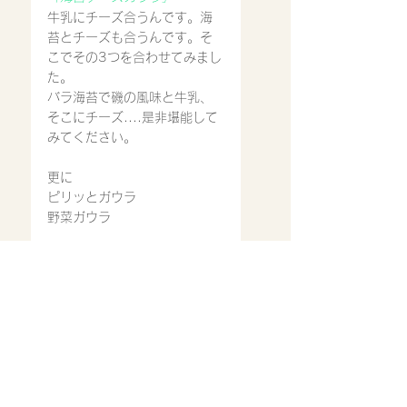
牛乳にチーズ合うんです。海
苔とチーズも合うんです。そ
こでその3つを合わせてみまし
た。
バラ海苔で磯の風味と牛乳、
そこにチーズ....是非堪能して
みてください。
更に
ピリッとガウラ
野菜ガウラ
更に更に！前メニューまであ
った人気の
チーズガウラ
キムチガウラ
それぞれ
前メニュー同様に今でもあり
ます。ただそれぞれぞれトッ
ピングにて注文になります。