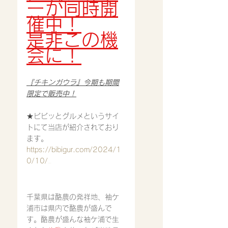
ーが同時開
催中！
是非この機
会に！
『チキンガウラ』今期も期間
限定で販売中！
★ビビッとグルメというサイ
トにて当店が紹介されており
ます。
https://bibigur.com/2024/1
0/10/
hosana/
千葉県は酪農の発祥地、袖ケ
浦市は県内で酪農が盛んで
す。酪農が盛んな袖ケ浦で生