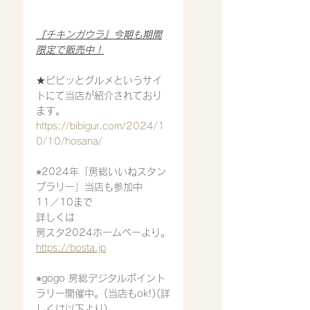
『チキンガウラ』今期も期間
限定で販売中！
★ビビッとグルメというサイ
トにて当店が紹介されており
ます。
https://bibigur.com/2024/1
0/10/hosana/
⭐︎2024年「房総いいねスタン
プラリー」当店も参加中
11／10まで
詳しくは
房スタ2024ホームペーより。
https://bosta.jp
⭐︎gogo 房総デジタルポイント
ラリー開催中。(当店もok!)(詳
しくは以下より)