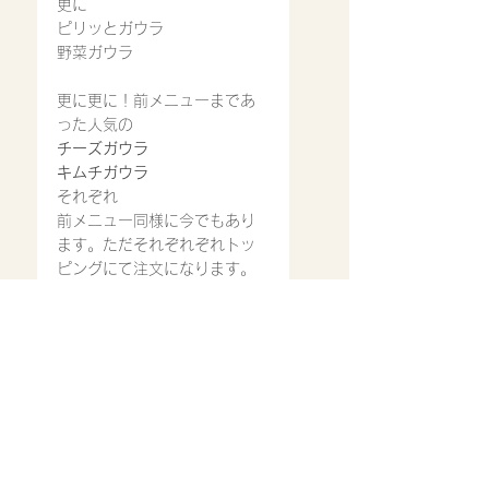
更に
ピリッとガウラ
野菜ガウラ
更に更に！前メニューまであ
った人気の
チーズガウラ
キムチガウラ
それぞれ
前メニュー同様に今でもあり
ます。ただそれぞれぞれトッ
ピングにて注文になります。
是非、召し上がってみ
てください。
ご来店心よりお待ち致してお
ります。
営業時間
11:30〜14:30
17：00〜22：00(ラストオ
ーダー21:00)※スープ等材料