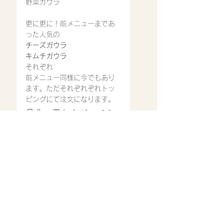
野菜ガウラ
更に更に！前メニューまであ
った人気の
チーズガウラ
キムチガウラ
それぞれ
前メニュー同様に今でもあり
ます。ただそれぞれぞれトッ
ピングにて注文になります。
是非、召し上がってみ
てください。
ご来店心よりお待ち致してお
ります。
営業時間
11:30〜14:30
17：00〜22：00(ラストオ
ーダー21:00)※スープ等材料
が無くなり次第では、早めに