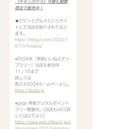
『チキンガウラ』今期も期間
限定で販売中！
★ビビッとグルメというサイ
トにて当店が紹介されており
ます。
https://bibigur.com/2024/1
0/10/hosana/
⭐︎2024年「房総いいねスタン
プラリー」当店も参加中
11／10まで
詳しくは
房スタ2024ホームペーより。
https://bosta.jp
⭐︎gogo 房総デジタルポイント
ラリー開催中。(当店もok!)(詳
しくは以下より)
https://www.pref.chiba.lg.jp/k
ankou/press/2024/gogobou